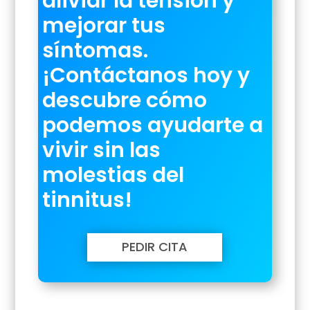
aliviar la tensión y
mejorar tus
síntomas.
¡Contáctanos hoy y
descubre cómo
podemos ayudarte a
vivir sin las
molestias del
tinnitus!
PEDIR CITA