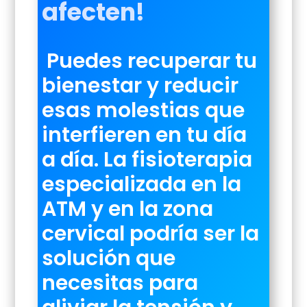
afecten!
Puedes recuperar tu
bienestar y reducir
esas molestias que
interfieren en tu día
a día. La fisioterapia
especializada en la
ATM y en la zona
cervical podría ser la
solución que
necesitas para