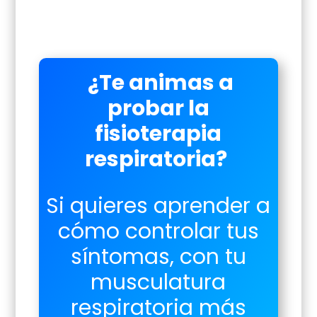
¿Te animas a
probar la
fisioterapia
respiratoria?
Si quieres aprender a
cómo controlar tus
síntomas, con tu
musculatura
respiratoria más