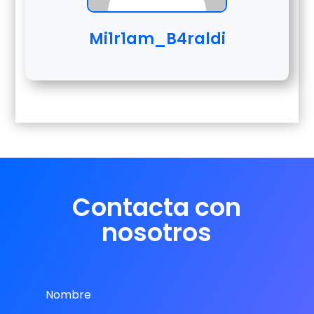
Mi1r1am_B4raldi
Contacta con
nosotros