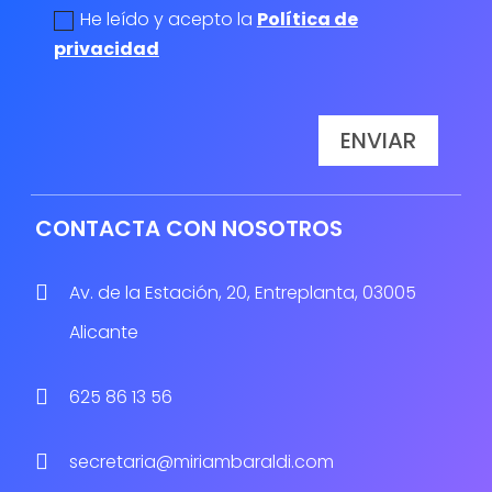
He leído y acepto la
Política de
privacidad
ENVIAR
CONTACTA CON NOSOTROS

Av. de la Estación, 20, Entreplanta, 03005
Alicante

625 86 13 56

secretaria@miriambaraldi.com