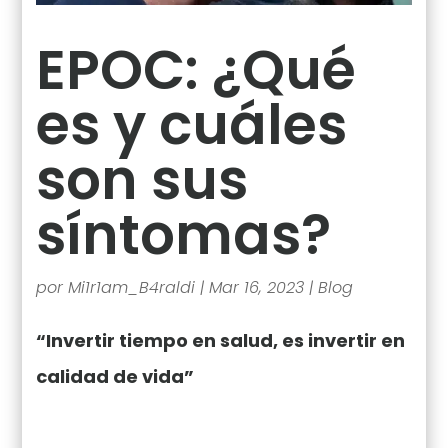
EPOC: ¿Qué
es y cuáles
son sus
síntomas?
por
Mi1r1am_B4raldi
|
Mar 16, 2023
|
Blog
“Invertir tiempo en salud, es invertir en
calidad de vida”