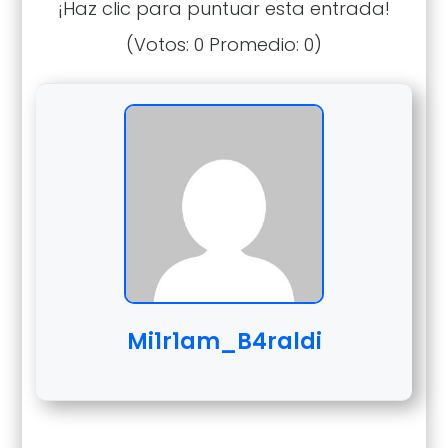
¡Haz clic para puntuar esta entrada!
(Votos:
0
Promedio:
0
)
Mi1r1am_B4raldi