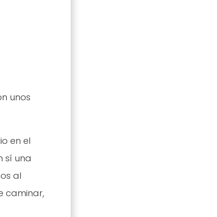
on unos
o en el
 sí una
os al
e caminar,