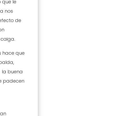
 que le
ra nos
efecto de
on
 caiga.
es hace que
palda,
a la buena
ue padecen
han