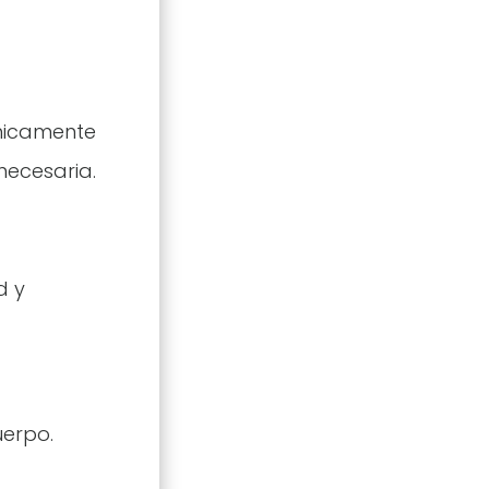
ómicamente
necesaria.
d y
uerpo.