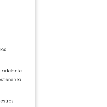
a
los
a adelante
stienen la
estros