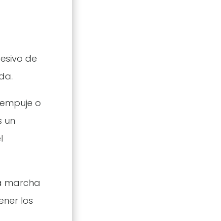
esivo de
da.
 empuje o
s un
l
la marcha
ner los