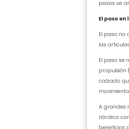
pasos se a
El paso en
El paso no 
las articul
El paso se 
propulsión 
calzado que
movimiento 
A grandes 
nórdica com
beneficios 