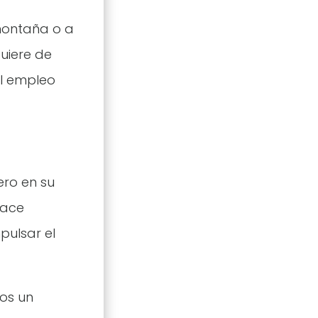
montaña o a
quiere de
el empleo
ero en su
hace
pulsar el
mos un