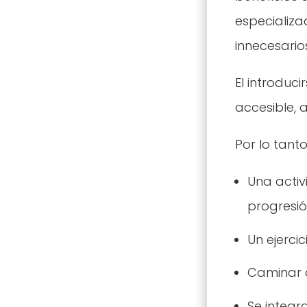
especializa
innecesarios
El introduc
accesible, 
Por lo tant
Una activ
progresió
Un ejerci
Caminar d
Se integr