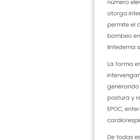
número elev
otorga inte
permite el 
bombeo en 
linfedema s
La forma en
intervengan
generando u
postura y 
EPOC, enfe
cardiorespir
De todas es