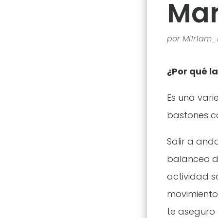
Mar
por
Mi1r1am_
¿Por qué l
Es una vari
bastones co
Salir a and
balanceo de
actividad s
movimiento
te aseguro 