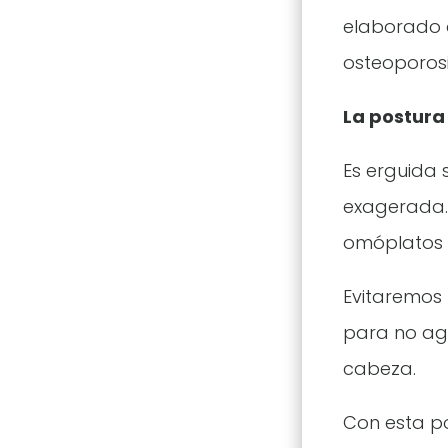
elaborado d
osteoporosi
La postura
Es erguida 
exagerada. 
omóplatos y
Evitaremos 
para no agr
cabeza.
Con esta p