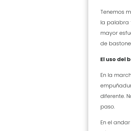
Tenemos mu
la palabra 
mayor esfue
de bastones
El uso del 
En la march
empuñadura
diferente. 
paso.
En el andar