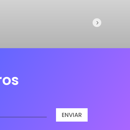
›
ros
ENVIAR