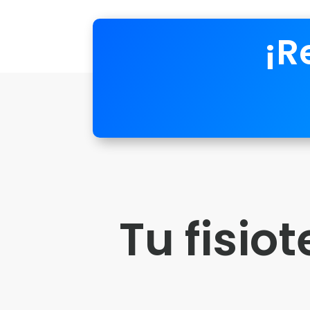
¡R
Tu fisio