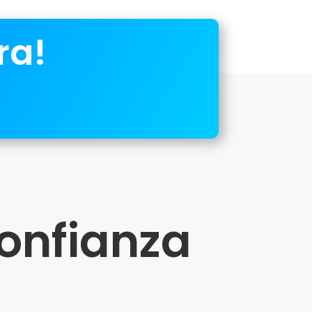
ra!
confianza