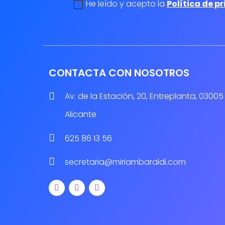
politica de privacidad
He leído y acepto la
Política de p
CONTACTA CON NOSOTROS

Av. de la Estación, 20, Entreplanta, 03005
Alicante

625 86 13 56

secretaria@miriambaraldi.com