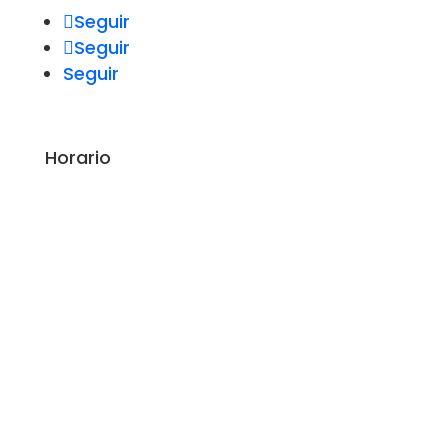
Seguir
Seguir
Seguir
Horario
Lunes y Miercoles: 16:00 – 20:00
Martes: 8:30 – 13:30, 16:30 – 19:30
Jueves: 9:00 – 13:30
Viernes: 12:00 – 19:00