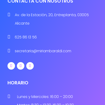
CONTACTA CON NOSOTROS

Av. de la Estación, 20, Entreplanta, 03005
Alicante

625 86 13 56

secretaria@miriambaraldi.com
HORARIO

Lunes y Miercoles: 16:00 – 20:00