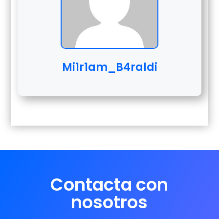
Mi1r1am_B4raldi
Contacta con
nosotros