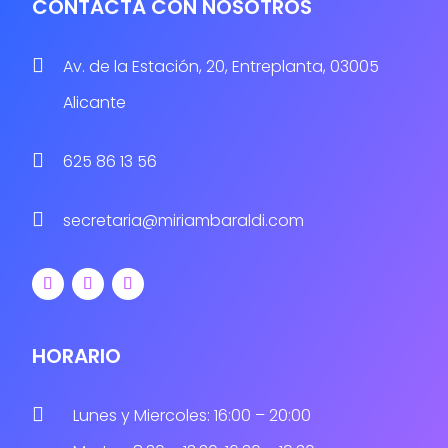
CONTACTA CON NOSOTROS

Av. de la Estación, 20, Entreplanta, 03005
Alicante

625 86 13 56

secretaria@miriambaraldi.com
HORARIO

Lunes y Miercoles: 16:00 – 20:00